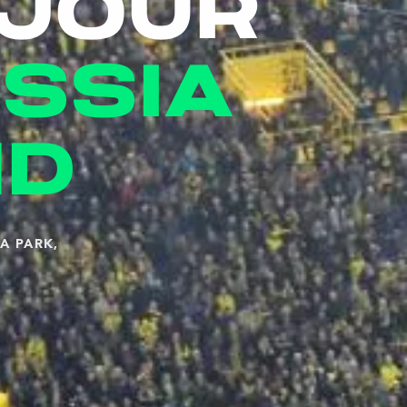
éjour
ssia
nd
A PARK,