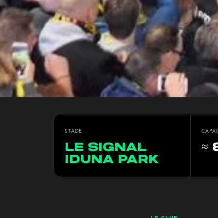
STADE
CAPA
le signal
≈ 
iduna park