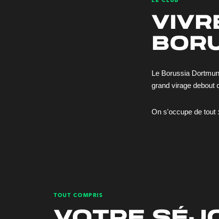
LE CLUB
vivr
bor
Le Borussia Dortmund
grand virage debout d
On s'occupe de tout : b
TOUT COMPRIS
votre séj