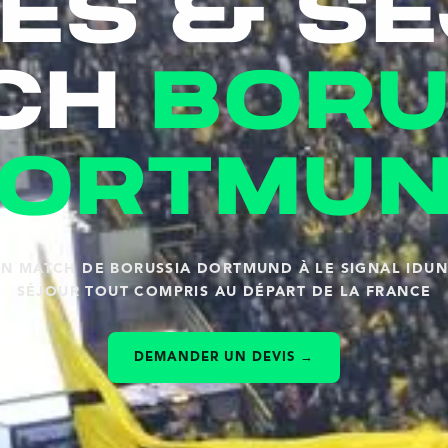
es & s
ch
boru
ortmu
UN MATCH DE BORUSSIA DORTMUND À LE SIGNAL IDUN
SÉJOUR TOUT COMPRIS AU DÉPART DE LA FRANCE
DEMANDER UN DEVIS →