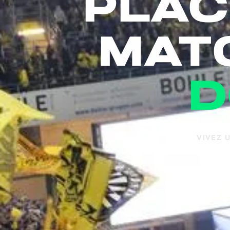
plac
mat
d
VIVEZ 