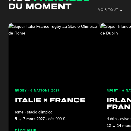
du moment
VOIR TOUT →
RUGBY · 6 NATIONS 2027
RUGBY · 6 N
italie × france
irlan
fran
rome · stadio olimpico
5 → 7 mars 2027
· dès 990 €
dublin · aviva
12 → 14 mars
DÉCOUVRIR